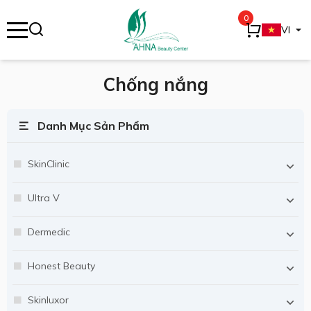
0
se menu
VI
Chống nắng
ubmenu
Danh Mục Sản Phẩm
ubmenu
SkinClinic
Ultra V
Dermedic
Honest Beauty
Skinluxor