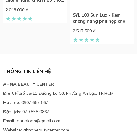
chống nắng thích hợp cho
da mụn, nhạy cảm
2.013.000 đ
SYL 100 Sun Lux - Kem
chống nắng phù hợp cho
mọi loại da
2.517.500 đ
THÔNG TIN LIÊN HỆ
AHNA BEAUTY CENTER
Địa Chỉ:
Số 35/11 Đường Lê Cơ, Phường An Lạc, TP.HCM
Hotline:
0907 667 867
Đặt lịch:
079 858 0867
Email:
ahnaloan@gmail.com
Website:
ahnabeautycenter.com