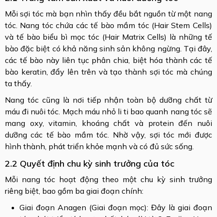
Mỗi sợi tóc mà bạn nhìn thấy đều bắt nguồn từ một nang
tóc. Nang tóc chứa các tế bào mầm tóc (Hair Stem Cells)
và tế bào biểu bì mọc tóc (Hair Matrix Cells) là những tế
bào đặc biệt có khả năng sinh sản không ngừng. Tại đây,
các tế bào này liên tục phân chia, biệt hóa thành các tế
bào keratin, đẩy lên trên và tạo thành sợi tóc mà chúng
ta thấy.
Nang tóc cũng là nơi tiếp nhận toàn bộ dưỡng chất từ
máu đi nuôi tóc. Mạch máu nhỏ li ti bao quanh nang tóc sẽ
mang oxy, vitamin, khoáng chất và protein đến nuôi
dưỡng các tế bào mầm tóc. Nhờ vậy, sợi tóc mới được
hình thành, phát triển khỏe mạnh và có đủ sức sống.
2.2 Quyết định chu kỳ sinh trưởng của tóc
Mỗi nang tóc hoạt động theo một chu kỳ sinh trưởng
riêng biệt, bao gồm ba giai đoạn chính:
Giai đoạn Anagen (Giai đoạn mọc): Đây là giai đoạn