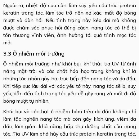
Ngoài ra, nhiệt độ cao còn làm suy yếu cấu trúc protein
keratin trong tóc, làm tóc trở nên xơ xác, mất độ bóng
mượt và đàn hồi. Nếu tình trạng này kéo dài mà không
được chăm sóc phục hồi đúng cách, nang tóc có thể bị
tổn thương vĩnh viễn, ảnh hưởng tới quá trình mọc tóc
mới.
3.3 Ô nhiễm môi trường
Ô nhiễm môi trường như khói bụi, khí thải, tia UV từ ánh
nắng mặt trời và các chất hóa học trong không khí là
những tác nhân gây hại trực tiếp đến nang tóc và da đầu.
Khi tiếp xúc lâu dài với các yếu tố này, nang tóc sẽ bị suy
yếu, dẫn đến tình trạng tóc yếu, dễ gãy rụng và mất đi độ
bóng mượt tự nhiên.
Khói bụi và các hạt ô nhiễm bám trên da đầu không chỉ
làm tắc nghẽn nang tóc mà còn gây kích ứng, viêm da
đầu, làm giảm khả năng hấp thụ dưỡng chất của nang
tóc. Tia UV làm phá hủy cấu trúc protein keratin trong tóc,