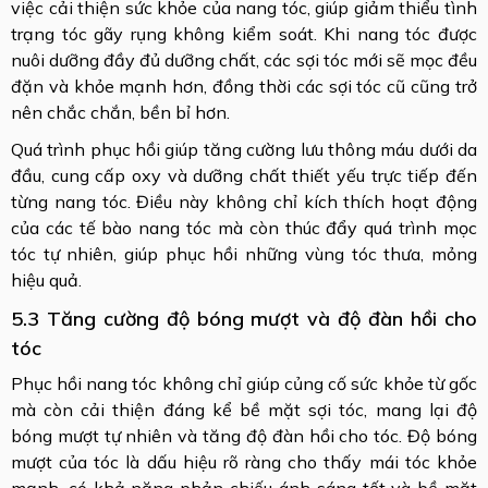
việc cải thiện sức khỏe của nang tóc, giúp giảm thiểu tình
trạng tóc gãy rụng không kiểm soát. Khi nang tóc được
nuôi dưỡng đầy đủ dưỡng chất, các sợi tóc mới sẽ mọc đều
đặn và khỏe mạnh hơn, đồng thời các sợi tóc cũ cũng trở
nên chắc chắn, bền bỉ hơn.
Quá trình phục hồi giúp tăng cường lưu thông máu dưới da
đầu, cung cấp oxy và dưỡng chất thiết yếu trực tiếp đến
từng nang tóc. Điều này không chỉ kích thích hoạt động
của các tế bào nang tóc mà còn thúc đẩy quá trình mọc
tóc tự nhiên, giúp phục hồi những vùng tóc thưa, mỏng
hiệu quả.
5.3 Tăng cường độ bóng mượt và độ đàn hồi cho
tóc
Phục hồi nang tóc không chỉ giúp củng cố sức khỏe từ gốc
mà còn cải thiện đáng kể bề mặt sợi tóc, mang lại độ
bóng mượt tự nhiên và tăng độ đàn hồi cho tóc.
Độ bóng
mượt của tóc là dấu hiệu rõ ràng cho thấy mái tóc khỏe
mạnh, có khả năng phản chiếu ánh sáng tốt và bề mặt