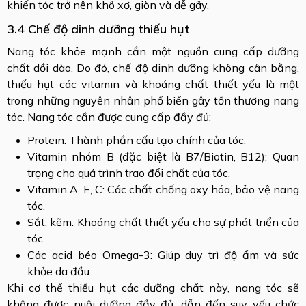
khiến tóc trở nên khô xơ, giòn và dễ gãy.
3.4 Chế độ dinh dưỡng thiếu hụt
Nang tóc khỏe mạnh cần một nguồn cung cấp dưỡng
chất dồi dào. Do đó, chế độ dinh dưỡng không cân bằng,
thiếu hụt các vitamin và khoáng chất thiết yếu là một
trong những nguyên nhân phổ biến gây tổn thương nang
tóc. Nang tóc cần được cung cấp đầy đủ:
Protein: Thành phần cấu tạo chính của tóc.
Vitamin nhóm B (đặc biệt là B7/Biotin, B12): Quan
trọng cho quá trình trao đổi chất của tóc.
Vitamin A, E, C: Các chất chống oxy hóa, bảo vệ nang
tóc.
Sắt, kẽm: Khoáng chất thiết yếu cho sự phát triển của
tóc.
Các acid béo Omega-3: Giúp duy trì độ ẩm và sức
khỏe da đầu.
Khi cơ thể thiếu hụt các dưỡng chất này, nang tóc sẽ
không được nuôi dưỡng đầy đủ, dẫn đến suy yếu chức