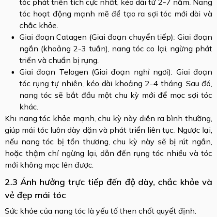
tóc phát triển tích cực nhất, kéo dài từ 2-7 năm. Nang
tóc hoạt động mạnh mẽ để tạo ra sợi tóc mới dài và
chắc khỏe.
Giai đoạn Catagen (Giai đoạn chuyển tiếp): Giai đoạn
ngắn (khoảng 2-3 tuần), nang tóc co lại, ngừng phát
triển và chuẩn bị rụng.
Giai đoạn Telogen (Giai đoạn nghỉ ngơi): Giai đoạn
tóc rụng tự nhiên, kéo dài khoảng 2-4 tháng. Sau đó,
nang tóc sẽ bắt đầu một chu kỳ mới để mọc sợi tóc
khác.
Khi nang tóc khỏe mạnh, chu kỳ này diễn ra bình thường,
giúp mái tóc luôn dày dặn và phát triển liên tục. Ngược lại,
nếu nang tóc bị tổn thương, chu kỳ này sẽ bị rút ngắn,
hoặc thậm chí ngừng lại, dẫn đến rụng tóc nhiều và tóc
mới không mọc lên được.
2.3 Ảnh hưởng trực tiếp đến độ dày, chắc khỏe và
vẻ đẹp mái tóc
Sức khỏe của nang tóc là yếu tố then chốt quyết định: