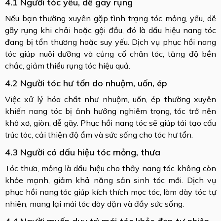
4.1 Người tóc yếu, dễ gãy rụng
Nếu bạn thường xuyên gặp tình trạng tóc mỏng, yếu, dễ
gãy rụng khi chải hoặc gội đầu, đó là dấu hiệu nang tóc
đang bị tổn thương hoặc suy yếu. Dịch vụ phục hồi nang
tóc giúp nuôi dưỡng và củng cố chân tóc, tăng độ bền
chắc, giảm thiểu rụng tóc hiệu quả.
4.2 Người tóc hư tổn do nhuộm, uốn, ép
Việc xử lý hóa chất như nhuộm, uốn, ép thường xuyên
khiến nang tóc bị ảnh hưởng nghiêm trọng, tóc trở nên
khô xơ, giòn, dễ gãy. Phục hồi nang tóc sẽ giúp tái tạo cấu
trúc tóc, cải thiện độ ẩm và sức sống cho tóc hư tổn.
4.3 Người có dấu hiệu tóc mỏng, thưa
Tóc thưa, mỏng là dấu hiệu cho thấy nang tóc không còn
khỏe mạnh, giảm khả năng sản sinh tóc mới. Dịch vụ
phục hồi nang tóc giúp kích thích mọc tóc, làm dày tóc tự
nhiên, mang lại mái tóc dày dặn và đầy sức sống.