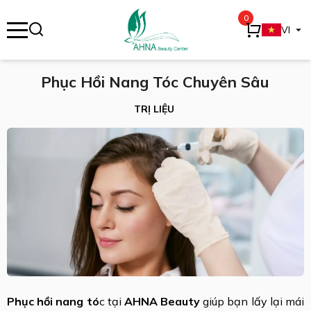
0
se menu
VI
Phục Hồi Nang Tóc Chuyên Sâu
ubmenu
TRỊ LIỆU
ubmenu
Phục hồi nang tó
c tại
AHNA Beauty
giúp bạn lấy lại mái