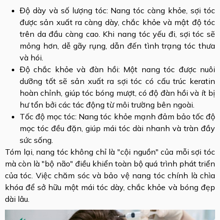
Độ dày và số lượng tóc: Nang tóc càng khỏe, sợi tóc
được sản xuất ra càng dày, chắc khỏe và mật độ tóc
trên da đầu càng cao. Khi nang tóc yếu đi, sợi tóc sẽ
mỏng hơn, dễ gãy rụng, dẫn đến tình trạng tóc thưa
và hói.
Độ chắc khỏe và đàn hồi: Một nang tóc được nuôi
dưỡng tốt sẽ sản xuất ra sợi tóc có cấu trúc keratin
hoàn chỉnh, giúp tóc bóng mượt, có độ đàn hồi và ít bị
hư tổn bởi các tác động từ môi trường bên ngoài.
Tốc độ mọc tóc: Nang tóc khỏe mạnh đảm bảo tốc độ
mọc tóc đều đặn, giúp mái tóc dài nhanh và tràn đầy
sức sống.
Tóm lại, nang tóc không chỉ là "cội nguồn" của mỗi sợi tóc
mà còn là "bộ não" điều khiển toàn bộ quá trình phát triển
của tóc. Việc chăm sóc và bảo vệ nang tóc chính là chìa
khóa để sở hữu một mái tóc dày, chắc khỏe và bóng đẹp
dài lâu.