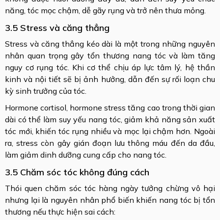
năng, tóc mọc chậm, dễ gãy rụng và trở nên thưa mỏng.
3.5 Stress và căng thẳng
Stress và căng thẳng kéo dài là một trong những nguyên
nhân quan trọng gây tổn thương nang tóc và làm tăng
nguy cơ rụng tóc. Khi cơ thể chịu áp lực tâm lý, hệ thần
kinh và nội tiết sẽ bị ảnh hưởng, dẫn đến sự rối loạn chu
kỳ sinh trưởng của tóc.
Hormone cortisol, hormone stress tăng cao trong thời gian
dài có thể làm suy yếu nang tóc, giảm khả năng sản xuất
tóc mới, khiến tóc rụng nhiều và mọc lại chậm hơn. Ngoài
ra, stress còn gây gián đoạn lưu thông máu đến da đầu,
làm giảm dinh dưỡng cung cấp cho nang tóc.
3.5 Chăm sóc tóc không đúng cách
Thói quen chăm sóc tóc hàng ngày tưởng chừng vô hại
nhưng lại là nguyên nhân phổ biến khiến nang tóc bị tổn
thương nếu thực hiện sai cách: