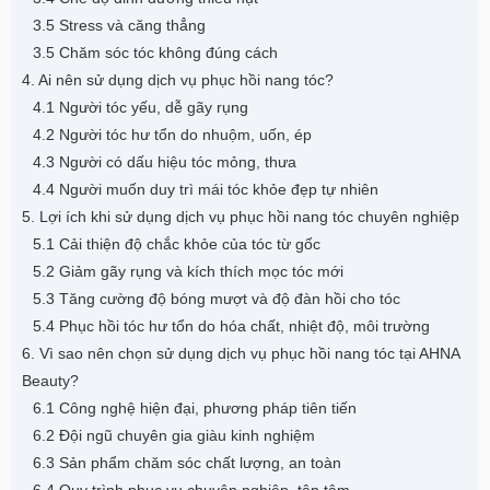
3.5 Stress và căng thẳng
3.5 Chăm sóc tóc không đúng cách
4. Ai nên sử dụng dịch vụ phục hồi nang tóc?
4.1 Người tóc yếu, dễ gãy rụng
4.2 Người tóc hư tổn do nhuộm, uốn, ép
4.3 Người có dấu hiệu tóc mỏng, thưa
4.4 Người muốn duy trì mái tóc khỏe đẹp tự nhiên
5. Lợi ích khi sử dụng dịch vụ phục hồi nang tóc chuyên nghiệp
5.1 Cải thiện độ chắc khỏe của tóc từ gốc
5.2 Giảm gãy rụng và kích thích mọc tóc mới
5.3 Tăng cường độ bóng mượt và độ đàn hồi cho tóc
5.4 Phục hồi tóc hư tổn do hóa chất, nhiệt độ, môi trường
6. Vì sao nên chọn sử dụng dịch vụ phục hồi nang tóc tại AHNA
Beauty?
6.1 Công nghệ hiện đại, phương pháp tiên tiến
6.2 Đội ngũ chuyên gia giàu kinh nghiệm
6.3 Sản phẩm chăm sóc chất lượng, an toàn
6.4 Quy trình phục vụ chuyên nghiệp, tận tâm