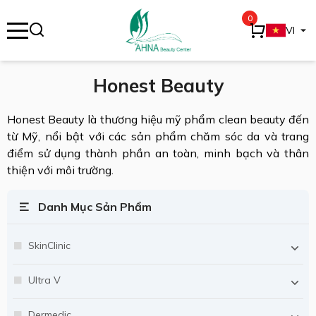
0
se menu
VI
Honest Beauty
ubmenu
Honest Beauty là thương hiệu mỹ phẩm clean beauty đến
từ Mỹ, nổi bật với các sản phẩm chăm sóc da và trang
ubmenu
điểm sử dụng thành phần an toàn, minh bạch và thân
thiện với môi trường.
Danh Mục Sản Phẩm
SkinClinic
Ultra V
Dermedic