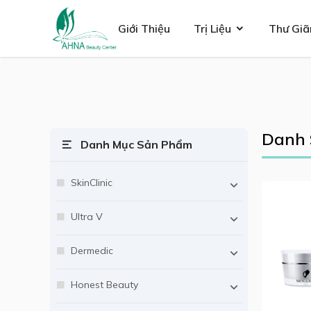
se menu
Giới Thiệu
Trị Liệu
Thư Giã
ubmenu
Danh 
ubmenu
Danh Mục Sản Phẩm
SkinClinic
Ultra V
Dermedic
Honest Beauty