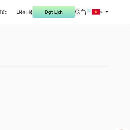
(
0
)
Tức
Liên Hệ
Đặt Lịch
VI