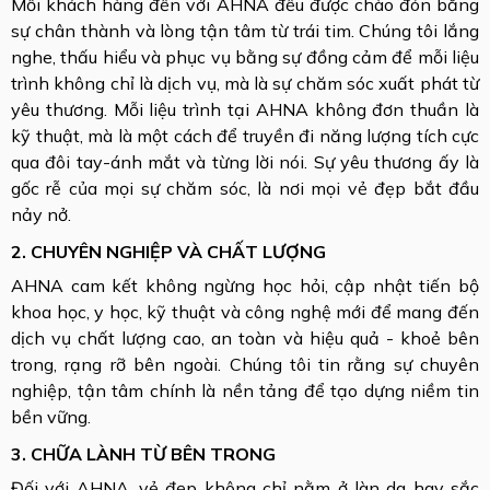
Mỗi khách hàng đến với AHNA đều được chào đón bằng
sự chân thành và lòng tận tâm từ trái tim. Chúng tôi lắng
nghe, thấu hiểu và phục vụ bằng sự đồng cảm để mỗi liệu
trình không chỉ là dịch vụ, mà là sự chăm sóc xuất phát từ
yêu thương. Mỗi liệu trình tại AHNA không đơn thuần là
kỹ thuật, mà là một cách để truyền đi năng lượng tích cực
qua đôi tay-ánh mắt và từng lời nói. Sự yêu thương ấy là
gốc rễ của mọi sự chăm sóc, là nơi mọi vẻ đẹp bắt đầu
nảy nở.
2. CHUYÊN NGHIỆP VÀ CHẤT LƯỢNG
AHNA cam kết không ngừng học hỏi, cập nhật tiến bộ
khoa học, y học, kỹ thuật và công nghệ mới để mang đến
dịch vụ chất lượng cao, an toàn và hiệu quả - khoẻ bên
trong, rạng rỡ bên ngoài. Chúng tôi tin rằng sự chuyên
nghiệp, tận tâm chính là nền tảng để tạo dựng niềm tin
bền vững.
3. CHỮA LÀNH TỪ BÊN TRONG
Đối với AHNA, vẻ đẹp không chỉ nằm ở làn da hay sắc