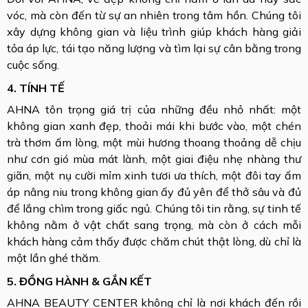
vóc, mà còn đến từ sự an nhiên trong tâm hồn. Chúng tôi
xây dựng không gian và liệu trình giúp khách hàng giải
tỏa áp lực, tái tạo năng lượng và tìm lại sự cân bằng trong
cuộc sống.
4. TÍNH TẾ
AHNA tôn trọng giá trị của những đều nhỏ nhất: một
không gian xanh đẹp, thoải mái khi bước vào, một chén
trà thơm ấm lòng, một mùi hương thoang thoảng dễ chịu
như cơn gió mùa mát lành, một giai điệu nhẹ nhàng thư
giãn, một nụ cười mỉm xinh tươi ưa thích, một đôi tay ấm
áp nâng niu trong không gian ấy đủ yên để thở sâu và đủ
để lắng chìm trong giấc ngủ. Chúng tôi tin rằng, sự tinh tế
không nằm ở vật chất sang trọng, mà còn ở cách mỗi
khách hàng cảm thấy được chăm chút thật lòng, dù chỉ là
một lần ghé thăm.
5. ĐỒNG HÀNH & GẮN KẾT
AHNA BEAUTY CENTER không chỉ là nơi khách đến rồi