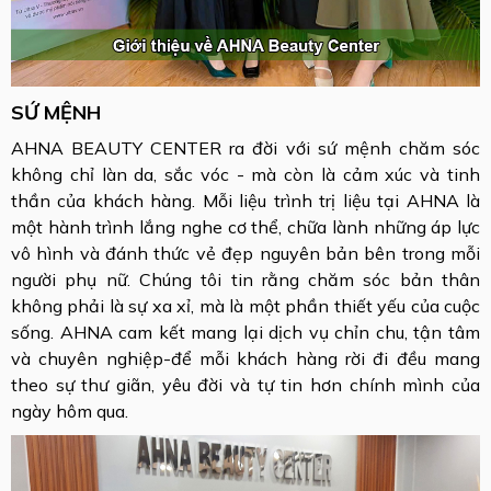
SỨ MỆNH
AHNA BEAUTY CENTER ra đời với sứ mệnh chăm sóc
không chỉ làn da, sắc vóc - mà còn là cảm xúc và tinh
thần của khách hàng. Mỗi liệu trình trị liệu tại AHNA là
một hành trình lắng nghe cơ thể, chữa lành những áp lực
vô hình và đánh thức vẻ đẹp nguyên bản bên trong mỗi
người phụ nữ. Chúng tôi tin rằng chăm sóc bản thân
không phải là sự xa xỉ, mà là một phần thiết yếu của cuộc
sống. AHNA cam kết mang lại dịch vụ chỉn chu, tận tâm
và chuyên nghiệp-để mỗi khách hàng rời đi đều mang
theo sự thư giãn, yêu đời và tự tin hơn chính mình của
ngày hôm qua.