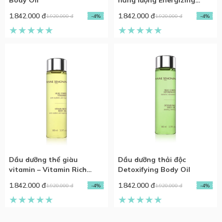
Body Oil
năng lượng Energizing
Body Oil
1.842.000 đ
1.842.000 đ
1.920.000 đ
-4%
1.920.000 đ
-4%
Dầu dưỡng thể giàu
Dầu dưỡng thải độc
vitamin – Vitamin Rich
Detoxifying Body Oil
Body Oil
1.842.000 đ
1.842.000 đ
1.920.000 đ
-4%
1.920.000 đ
-4%