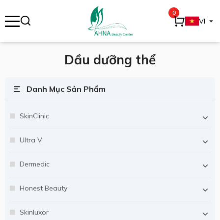
0
se menu
VI
Dầu dưỡng thể
ubmenu
Danh Mục Sản Phẩm
ubmenu
SkinClinic
Ultra V
Dermedic
Honest Beauty
Skinluxor