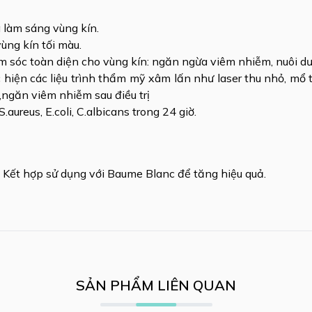
 làm sáng vùng kín.
vùng kín tối màu.
 sóc toàn diện cho vùng kín: ngăn ngừa viêm nhiễm, nuôi d
c hiện các liệu trình thẩm mỹ xâm lấn như laser thu nhỏ, mổ
,ngăn viêm nhiễm sau điều trị
aureus, E.coli, C.albicans trong 24 giờ.
 Kết hợp sử dụng với Baume Blanc để tăng hiệu quả.
SẢN PHẨM LIÊN QUAN