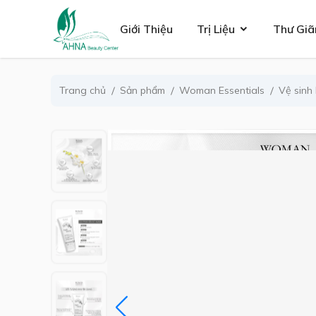
se menu
Giới Thiệu
Trị Liệu
Thư Giã
Trang chủ
Sản phẩm
Woman Essentials
Vệ sinh
ubmenu
ubmenu