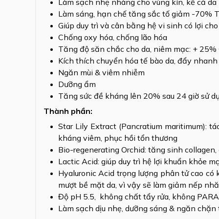
Làm sạch nhẹ nhàng cho vùng kín, kể cả d
Làm sáng, hạn chế tăng sắc tố giảm -70% T
Giúp duy trì và cân bằng hệ vi sinh có lợi c
Chống oxy hóa, chống lão hóa
Tăng độ săn chắc cho da, niêm mạc: + 25% 
Kích thích chuyển hóa tế bào da, đẩy nhanh q
Ngăn mùi & viêm nhiễm
Dưỡng ẩm
Tăng sức đề kháng lên 20% sau 24 giờ sử dụ
Thành phần:
Star Lily Extract (Pancratium maritimum): 
kháng viêm, phục hồi tổn thương
Bio-regenerating Orchid: tăng sinh collagen,
Lactic Acid: giúp duy trì hệ lợi khuẩn khỏe 
Hyaluronic Acid trọng lượng phân tử cao có
mượt bề mặt da, vì vậy sẽ làm giảm nếp nhă
Độ pH 5.5, không chất tẩy rửa, không PAR
Làm sạch dịu nhẹ, dưỡng sáng & ngăn chặn 