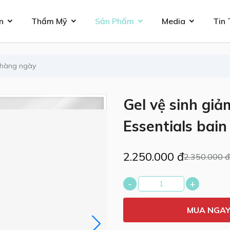
n
Thẩm Mỹ
Sản Phẩm
Media
Tin 
 hàng ngày
Gel vệ sinh gi
Essentials bain
2.250.000 đ
2.350.000 đ
-
+
MUA NGA