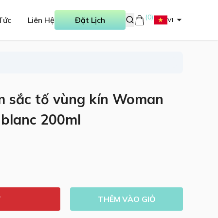
(
0
)
Tức
Liên Hệ
Đặt Lịch
VI
ảm sắc tố vùng kín Woman
 blanc 200ml
Y
THÊM VÀO GIỎ