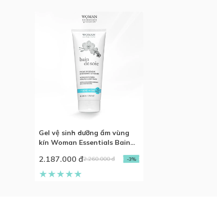
Gel vệ sinh dưỡng ẩm vùng
kín Woman Essentials Bain
de soie 200ml
2.187.000 đ
2.260.000 đ
-3%