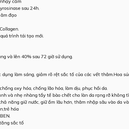
a nhạy cảm
yrosinase sau 24h.
ho âm đạo
Collagen.
uá trình tái tạo mới.
ng và lên 40% sau 72 giờ sử dụng.
tác dụng làm sáng, giảm rõ rệt sắc tố của các vết thâm.Hoa 
 chống oxy hóa, chống lão hóa, làm dịu, phục hồi da.
mạnh và nhẹ nhàng tẩy tế bào chết cho làn da rạng rỡ không tì
 khả năng giữ nước, giữ ẩm lâu hơn, thâm nhập sâu vào da v
n,trẻ hóa
ABEN.
tăng sắc tố