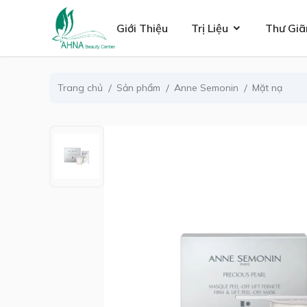
se menu
Giới Thiệu
Trị Liệu
Thư Giã
Trang chủ
Sản phẩm
Anne Semonin
Mặt nạ
ubmenu
ubmenu