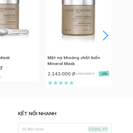
Mặt n
Exfoli
2.143
 Mask
Mặt nạ khoáng chất biển
Mineral Mask
đ
2.143.000 đ
2.350.000 đ
-9%
KẾT NỐI NHANH
ĐĂNG KÝ