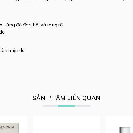
a, tăng độ đàn hồi và rạng rỡ.
da.
 làm mịn da.
SẢN PHẨM LIÊN QUAN