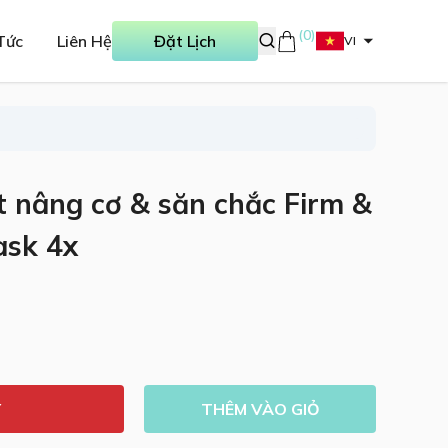
(
0
)
Tức
Liên Hệ
Đặt Lịch
VI
t nâng cơ & săn chắc Firm &
ask 4x
Y
THÊM VÀO GIỎ