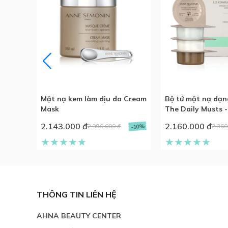
 chết
Mặt nạ kem làm dịu da Cream
Bộ tứ mặt nạ dạng
 Peel
Mask
The Daily Musts -
Coffret
2.143.000 đ
2.160.000 đ
2.390.000 đ
2.360
-7%
-10%
THÔNG TIN LIÊN HỆ
AHNA BEAUTY CENTER