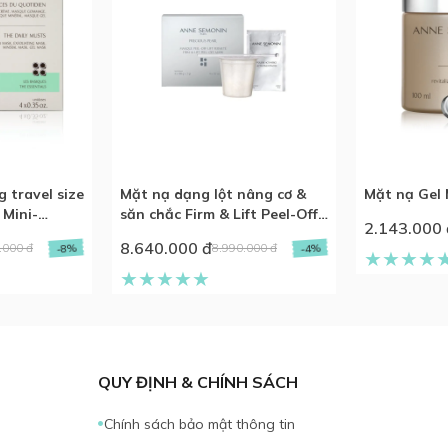
 travel size
Mặt nạ dạng lột nâng cơ &
Mặt nạ Gel
 Mini-
săn chắc Firm & Lift Peel-Off
2.143.000 
Mask
8.640.000 đ
.000 đ
8.990.000 đ
-8%
-4%
QUY ĐỊNH & CHÍNH SÁCH
Chính sách bảo mật thông tin