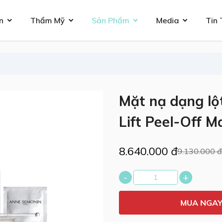
n
Thẩm Mỹ
Sản Phẩm
Media
Tin 
Mặt nạ dạng lộ
Lift Peel-Off M
8.640.000 đ
9.130.000 đ
-
+
MUA NGA