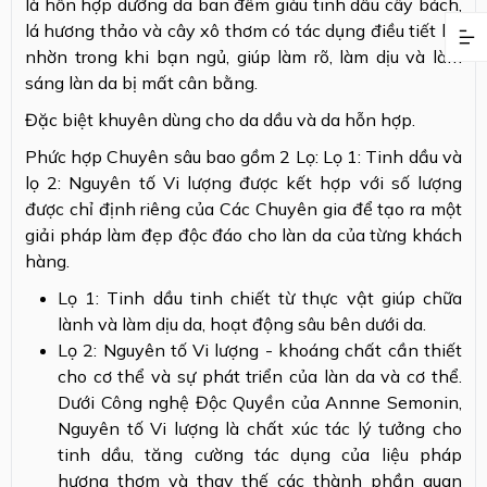
là hỗn hợp dưỡng da ban đêm giàu tinh dầu cây bách,
lá hương thảo và cây xô thơm có tác dụng điều tiết bã
nhờn trong khi bạn ngủ, giúp làm rõ, làm dịu và làm
sáng làn da bị mất cân bằng.
Đặc biệt khuyên dùng cho da dầu và da hỗn hợp.
Phức hợp Chuyên sâu bao gồm 2 Lọ: Lọ 1: Tinh dầu và
lọ 2: Nguyên tố Vi lượng được kết hợp với số lượng
được chỉ định riêng của Các Chuyên gia để tạo ra một
giải pháp làm đẹp độc đáo cho làn da của từng khách
hàng.
Lọ 1: Tinh dầu tinh chiết từ thực vật giúp chữa
lành và làm dịu da, hoạt động sâu bên dưới da.
Lọ 2: Nguyên tố Vi lượng - khoáng chất cần thiết
cho cơ thể và sự phát triển của làn da và cơ thể.
Dưới Công nghệ Độc Quyền của Annne Semonin,
Nguyên tố Vi lượng là chất xúc tác lý tưởng cho
tinh dầu, tăng cường tác dụng của liệu pháp
hương thơm và thay thế các thành phần quan