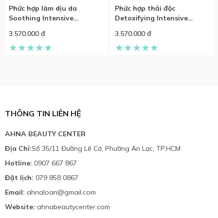
Phức hợp làm dịu da
Phức hợp thải độc
Soothing Intensive
Detoxifying Intensive
Complex
Complex
3.570.000 đ
3.570.000 đ
THÔNG TIN LIÊN HỆ
AHNA BEAUTY CENTER
Địa Chỉ:
Số 35/11 Đường Lê Cơ, Phường An Lạc, TP.HCM
Hotline:
0907 667 867
Đặt lịch:
079 858 0867
Email:
ahnaloan@gmail.com
Website:
ahnabeautycenter.com