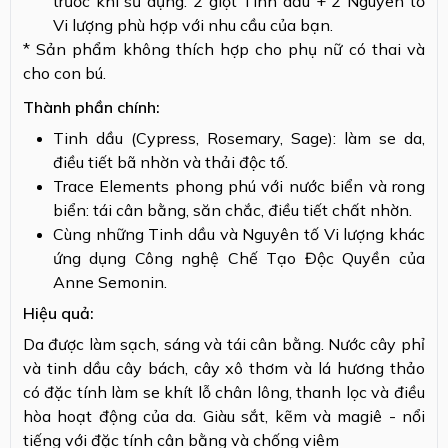
trước khi sử dụng: 2 giọt Tinh dầu + 2 Nguyên tố
Vi lượng phù hợp với nhu cầu của bạn.
* Sản phẩm không thích hợp cho phụ nữ có thai và
cho con bú.
Thành phần chính:
Tinh dầu (Cypress, Rosemary, Sage): làm se da,
điều tiết bã nhờn và thải độc tố.
Trace Elements phong phú với nước biển và rong
biển: tái cân bằng, săn chắc, điều tiết chất nhờn.
Cùng những Tinh dầu và Nguyên tố Vi lượng khác
ứng dụng Công nghệ Chế Tạo Độc Quyền của
Anne Semonin.
Hiệu quả:
Da được làm sạch, sáng và tái cân bằng. Nước cây phỉ
và tinh dầu cây bách, cây xô thơm và lá hương thảo
có đặc tính làm se khít lỗ chân lông, thanh lọc và điều
hòa hoạt động của da. Giàu sắt, kẽm và magiê - nổi
tiếng với đặc tính cân bằng và chống viêm