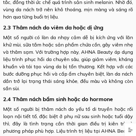
tắc, đồng thời ức chế quá trình sản sinh melanin. Nhờ đó,
vùng da nách trở nên khô thoáng, mịn màng và sáng rõ
hơn qua từng buổi trị liệu.
2.3 Thâm nách do viêm da hoặc dị ứng
Một số người có làn da nhạy cảm dễ bị kích ứng với lăn
khử mùi, sữa tắm hoặc sản phẩm chứa cồn, gây viêm nhẹ
và thâm sạm. Với trường hợp này, AHNA Beauty áp dụng
liệu trình phục hồi da chuyên sâu, giúp giảm viêm, kháng
khuẩn và tái tạo vùng da bị tổn thương. Kết hợp với các
bước dưỡng phục hồi và cấp ẩm chuyên biệt, làn da nách
dần trở lại trạng thái sáng khỏe, đều màu và không còn
sần sùi.
2.4 Thâm nách bẩm sinh hoặc do hormone
Một số người bị thâm nách do yếu tố di truyền hoặc rối
loạn nội tiết tố, đặc biệt ở phụ nữ sau sinh hoặc tuổi dậy
thì, đây là tình trạng cần thời gian điều trị kiên trì và
phương pháp phù hợp. Liệu trình trị liệu tại AHNA Beauty