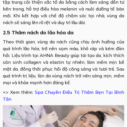
tập trung cải thiện sắc tố da bằng cách làm sáng dần từ
bên trong, hỗ trợ điều hòa melanin và nuôi dưỡng tế bào
mới. Khi kết hợp với chế độ chăm sóc tại nhà, vùng da
nách sẽ sáng lên rõ rệt và duy trì lâu dài.
2.5 Thâm nách do lão hóa da
Theo thời gian, vùng da nách cũng chịu ảnh hưởng của
quá trình lão hóa, trở nên sạm màu, khô ráp và kém đàn
hồi. Liệu trình tại AHNA Beauty giúp tái tạo da, kích thích
sản sinh collagen và elastin tự nhiên, làm mềm mịn bề
mặt da, đồng thời phục hồi độ căng sáng và tươi trẻ. Sau
quá trình trị liệu, làn da vùng nách trở nên sáng mịn, mềm
mại và khỏe mạnh hơn đáng kể.
=> Xem thêm:
Spa Chuyên Điều Trị Thâm Bẹn Tại Bình
Tân