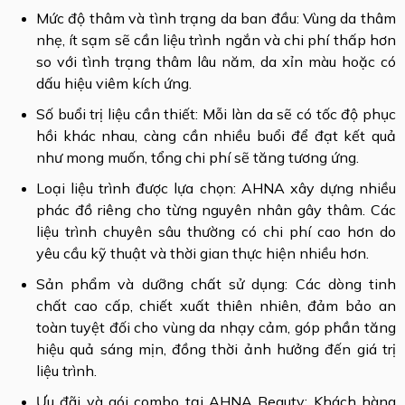
Mức độ thâm và tình trạng da ban đầu: Vùng da thâm
nhẹ, ít sạm sẽ cần liệu trình ngắn và chi phí thấp hơn
so với tình trạng thâm lâu năm, da xỉn màu hoặc có
dấu hiệu viêm kích ứng.
Số buổi trị liệu cần thiết: Mỗi làn da sẽ có tốc độ phục
hồi khác nhau, càng cần nhiều buổi để đạt kết quả
như mong muốn, tổng chi phí sẽ tăng tương ứng.
Loại liệu trình được lựa chọn: AHNA xây dựng nhiều
phác đồ riêng cho từng nguyên nhân gây thâm. Các
liệu trình chuyên sâu thường có chi phí cao hơn do
yêu cầu kỹ thuật và thời gian thực hiện nhiều hơn.
Sản phẩm và dưỡng chất sử dụng: Các dòng tinh
chất cao cấp, chiết xuất thiên nhiên, đảm bảo an
toàn tuyệt đối cho vùng da nhạy cảm, góp phần tăng
hiệu quả sáng mịn, đồng thời ảnh hưởng đến giá trị
liệu trình.
Ưu đãi và gói combo tại AHNA Beauty: Khách hàng