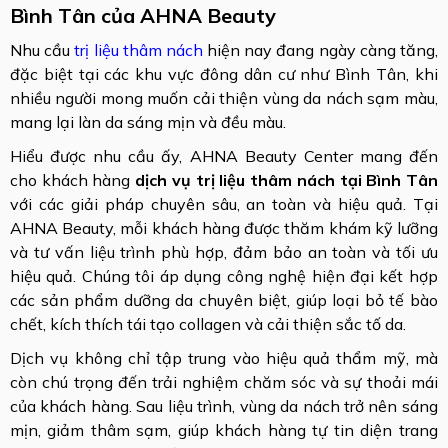
Bình Tân của AHNA Beauty
Nhu cầu
trị liệu thâm nách
hiện nay đang ngày càng tăng,
đặc biệt tại các khu vực đông dân cư như Bình Tân, khi
nhiều người mong muốn cải thiện vùng da nách sạm màu,
mang lại làn da sáng mịn và đều màu.
Hiểu được nhu cầu ấy, AHNA Beauty Center mang đến
cho khách hàng
dịch vụ trị liệu thâm nách tại Bình Tân
với các giải pháp chuyên sâu, an toàn và hiệu quả. Tại
AHNA Beauty, mỗi khách hàng được thăm khám kỹ lưỡng
và tư vấn liệu trình phù hợp, đảm bảo an toàn và tối ưu
hiệu quả. Chúng tôi áp dụng công nghệ hiện đại kết hợp
các sản phẩm dưỡng da chuyên biệt, giúp loại bỏ tế bào
chết, kích thích tái tạo collagen và cải thiện sắc tố da.
Dịch vụ không chỉ tập trung vào hiệu quả thẩm mỹ, mà
còn chú trọng đến trải nghiệm chăm sóc và sự thoải mái
của khách hàng. Sau liệu trình, vùng da nách trở nên sáng
mịn, giảm thâm sạm, giúp khách hàng tự tin diện trang