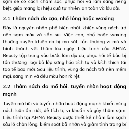
sạm sẽ có cách chăm sóc, phục hồi và làm sáng riêng
biệt, giúp mang lại hiệu quả tự nhiên, an toàn và lâu dài.
2.1 Thâm nách do cạo, nhổ lông hoặc waxing
Đây là nguyên nhân phổ biến nhất khiến vùng nách trở
nên sạm màu và sần sùi. Việc cạo, nhổ hoặc waxing
thường xuyên khiến da bị ma sát, tổn thương vi mô và
hình thành vết thâm lâu ngày. Liệu trình của AHNA
Beauty tập trung vào bước làm dịu da, phục hồi tế bào bị
tổn thương, loại bỏ lớp sừng hóa tích tụ và kích thích tái
tạo tế bào mới. Sau liệu trình, vùng da nách trở nên mềm
mại, sáng mịn và đều màu hơn rõ rệt.
2.2 Thâm nách do mồ hôi, tuyến nhờn hoạt động
mạnh
Tuyến mồ hôi và tuyến nhờn hoạt động mạnh khiến vùng
nách luôn ẩm ướt, dễ tích tụ vi khuẩn và gây thâm sạm.
Liệu trình tại AHNA Beauty được thiết kế nhằm làm sạch
sâu lỗ chân lông, kiểm soát bã nhờn và giảm tình trạng bí