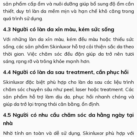
sản phẩm cấp ẩm và nuôi dưỡng giúp bổ sung độ ẩm cần
thiết, duy trì làn da mềm mịn và hạn chế khô căng trong
quá trình sử dụng.
4.3 Người có làn da xỉn màu, kém sức sống
Với những làn da xỉn màu, kém đều màu hoặc thiếu sức
sống, các sản phẩm Skinluxor hỗ trợ cải thiện sắc da theo
thời gian. Việc chăm sóc đều đặn giúp da trở nên tươi
sáng, rạng rỡ và trông khỏe mạnh hơn.
4.4 Người có làn da sau treatment, cần phục hồi
Skinluxor đặc biệt phù hợp cho làn da sau các liệu trình
chăm sóc chuyên sâu như peel, laser hoặc treatment. Các
sản phẩm hỗ trợ làm dịu da, phục hồi nhanh chóng và
giúp da trở lại trạng thái cân bằng, ổn định.
4.5 Người có nhu cầu chăm sóc da hằng ngày tại
nhà
Nhờ tính an toàn và dễ sử dụng, Skinluxor phù hợp với