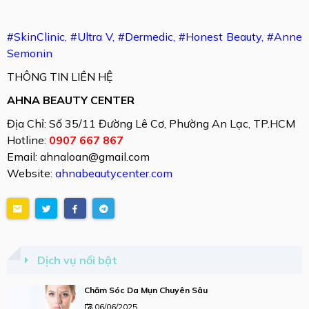
#
SkinClinic
, #
Ultra V
, #
Dermedic
, #
Honest Beauty
, #
Anne
Semonin
THÔNG TIN LIÊN HỆ
AHNA BEAUTY CENTER
Địa Chỉ: Số 35/11 Đường Lê Cơ, Phường An Lạc, TP.HCM
Hotline:
0907 667 867
Email: ahnaloan@gmail.com
Website:
ahnabeautycenter.com
Dịch vụ nổi bật
Chăm Sóc Da Mụn Chuyên Sâu
06/06/2025