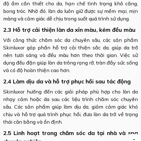
độ ẩm cần thiết cho da, hạn chế tình trạng khô căng,
bong tróc. Nhờ đó, làn da luôn giữ được sự mềm mại, mịn
màng và cảm giác dễ chịu trong suốt quá trình sử dụng.
2.3 Hỗ trợ cải thiện làn da xỉn màu, kém đều màu
Với công thức chăm sóc da chuyên sâu, các sản phẩm
Skinluxor góp phần hỗ trợ cải thiện sắc da, giúp da trở
nên tươi sáng và đều màu hơn theo thời gian. Việc sử
dụng đều đặn giúp làn da trông rạng rỡ, tràn đầy sức sống
và có độ hoàn thiện cao hơn.
2.4 Làm dịu da và hỗ trợ phục hồi sau tác động
Skinluxor hướng đến các giải pháp phù hợp cho làn da
nhạy cảm hoặc da sau các liệu trình chăm sóc chuyên
sâu. Các sản phẩm giúp làm dịu da, giảm cảm giác khó
chịu và hỗ trợ quá trình phục hồi, đưa làn da trở về trạng
thái cân bằng và ổn định.
2.5 Linh hoạt trong chăm sóc da tại nhà và spa