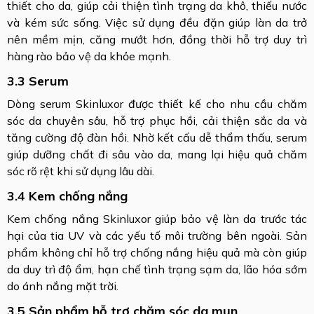
thiết cho da, giúp cải thiện tình trạng da khô, thiếu nước
và kém sức sống. Việc sử dụng đều đặn giúp làn da trở
nên mềm mịn, căng mướt hơn, đồng thời hỗ trợ duy trì
hàng rào bảo vệ da khỏe mạnh.
3.3 Serum
Dòng serum Skinluxor được thiết kế cho nhu cầu chăm
sóc da chuyên sâu, hỗ trợ phục hồi, cải thiện sắc da và
tăng cường độ đàn hồi. Nhờ kết cấu dễ thẩm thấu, serum
giúp dưỡng chất đi sâu vào da, mang lại hiệu quả chăm
sóc rõ rệt khi sử dụng lâu dài.
3.4 Kem chống nắng
Kem chống nắng Skinluxor giúp bảo vệ làn da trước tác
hại của tia UV và các yếu tố môi trường bên ngoài. Sản
phẩm không chỉ hỗ trợ chống nắng hiệu quả mà còn giúp
da duy trì độ ẩm, hạn chế tình trạng sạm da, lão hóa sớm
do ánh nắng mặt trời.
3.5 Sản phẩm hỗ trợ chăm sóc da mụn