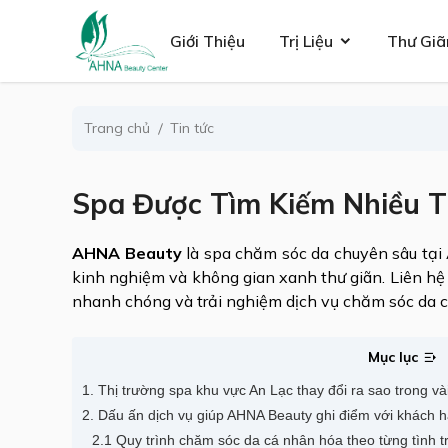
se menu
Giới Thiệu
Trị Liệu
Thư Giã
Trang chủ
Tin tức
ubmenu
Spa Được Tìm Kiếm Nhiều T
ubmenu
AHNA Beauty
là spa chăm sóc da chuyên sâu tại A
kinh nghiệm và không gian xanh thư giãn. Liên hệ 
nhanh chóng và trải nghiệm dịch vụ chăm sóc da 
Mục lục
1. Thị trường spa khu vực An Lạc thay đổi ra sao trong v
2. Dấu ấn dịch vụ giúp AHNA Beauty ghi điểm với khách 
2.1 Quy trình chăm sóc da cá nhân hóa theo từng tình t