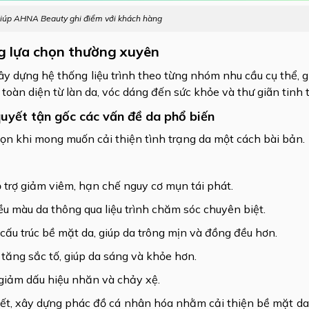
giúp AHNA Beauty ghi điểm với khách hàng
ng lựa chọn thường xuyên
y dựng hệ thống liệu trình theo từng nhóm nhu cầu cụ thể, 
toàn diện từ làn da, vóc dáng đến sức khỏe và thư giãn tinh 
 quyết tận gốc các vấn đề da phổ biến
ọn khi mong muốn cải thiện tình trạng da một cách bài bản.
ỗ trợ giảm viêm, hạn chế nguy cơ mụn tái phát.
đều màu da thông qua liệu trình chăm sóc chuyên biệt.
iện cấu trúc bề mặt da, giúp da trông mịn và đồng đều hơn.
ị tăng sắc tố, giúp da sáng và khỏe hơn.
m giảm dấu hiệu nhăn và chảy xệ.
iết, xây dựng phác đồ cá nhân hóa nhằm cải thiện bề mặt da