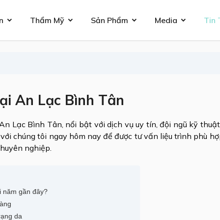
n
Thẩm Mỹ
Sản Phẩm
Media
Tin 
ại An Lạc Bình Tân
n Lạc Bình Tân, nổi bật với dịch vụ uy tín, đội ngũ kỹ thuật
với chúng tôi ngay hôm nay để được tư vấn liệu trình phù hợp
chuyên nghiệp.
ài năm gần đây?
hàng
rạng da