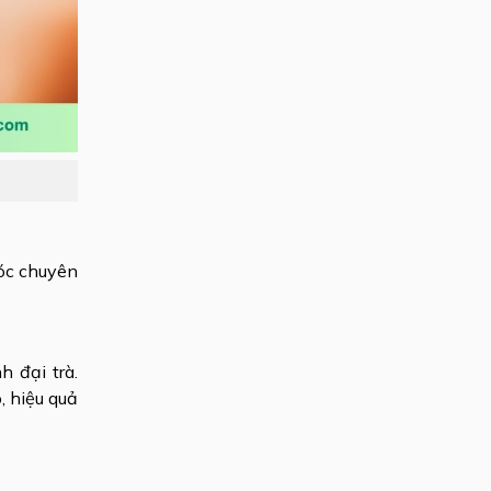
sóc chuyên
 đại trà.
, hiệu quả