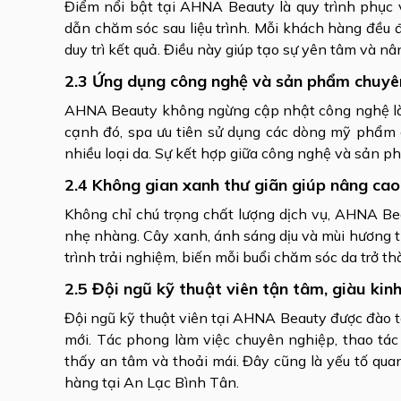
Điểm nổi bật tại AHNA Beauty là quy trình phục 
dẫn chăm sóc sau liệu trình. Mỗi khách hàng đều đ
duy trì kết quả. Điều này giúp tạo sự yên tâm và nâ
2.3 Ứng dụng công nghệ và sản phẩm chuyên
AHNA Beauty không ngừng cập nhật công nghệ làm
cạnh đó, spa ưu tiên sử dụng các dòng mỹ phẩm 
nhiều loại da. Sự kết hợp giữa công nghệ và sản p
2.4 Không gian xanh thư giãn giúp nâng cao
Không chỉ chú trọng chất lượng dịch vụ, AHNA Be
nhẹ nhàng. Cây xanh, ánh sáng dịu và mùi hương t
trình trải nghiệm, biến mỗi buổi chăm sóc da trở 
2.5 Đội ngũ kỹ thuật viên tận tâm, giàu kin
Đội ngũ kỹ thuật viên tại AHNA Beauty được đào 
mới. Tác phong làm việc chuyên nghiệp, thao tá
thấy an tâm và thoải mái. Đây cũng là yếu tố qu
hàng tại An Lạc Bình Tân.