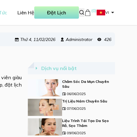
(
0
)
Tức
Liên Hệ
Đặt Lịch
VI
Thứ 4, 11/02/2026
Administrator
426
Dịch vụ nổi bật
 viên giàu
Chăm Sóc Da Mụn Chuyên
, đặt lịch
Sâu
06/06/2025
Trị Liệu Nám Chuyên Sâu
07/06/2025
Liệu Trình Tái Tạo Da Sẹo
Rỗ, Sẹo Thâm
09/06/2025