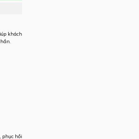
giúp khách
thần.
, phục hồi