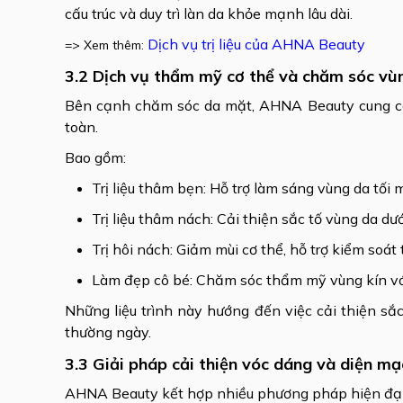
cấu trúc và duy trì làn da khỏe mạnh lâu dài.
Dịch vụ trị liệu của AHNA Beauty
=> Xem thêm:
3.2 Dịch vụ thẩm mỹ cơ thể và chăm sóc vùn
Bên cạnh chăm sóc da mặt, AHNA Beauty cung cấp n
toàn.
Bao gồm:
Trị liệu thâm bẹn: Hỗ trợ làm sáng vùng da tối 
Trị liệu thâm nách: Cải thiện sắc tố vùng da dư
Trị hôi nách: Giảm mùi cơ thể, hỗ trợ kiểm soát
Làm đẹp cô bé: Chăm sóc thẩm mỹ vùng kín với 
Những liệu trình này hướng đến việc cải thiện sắc
thường ngày.
3.3 Giải pháp cải thiện vóc dáng và diện mạ
AHNA Beauty kết hợp nhiều phương pháp hiện đại 