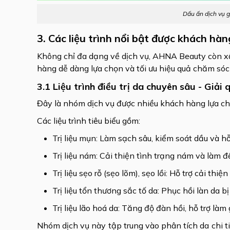
Dấu ấn dịch vụ 
3. Các liệu trình nổi bật được khách hà
Không chỉ đa dạng về dịch vụ, AHNA Beauty còn xâ
hàng dễ dàng lựa chọn và tối ưu hiệu quả chăm sóc 
3.1 Liệu trình điều trị da chuyên sâu - Giải
Đây là nhóm dịch vụ được nhiều khách hàng lựa ch
Các liệu trình tiêu biểu gồm:
Trị liệu mụn: Làm sạch sâu, kiểm soát dầu và h
Trị liệu nám: Cải thiện tình trạng nám và làm 
Trị liệu sẹo rỗ (sẹo lõm), sẹo lồi: Hỗ trợ cải th
Trị liệu tổn thương sắc tố da: Phục hồi làn da b
Trị liệu lão hoá da: Tăng độ đàn hồi, hỗ trợ là
Nhóm dịch vụ này tập trung vào phân tích da chi t