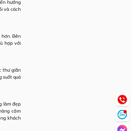
đến hướng
ồi và cách
 hơn. Bên
ù hợp với
c thư giãn
g suốt quá
ng làm đẹp
 hàng cảm
đồng khách