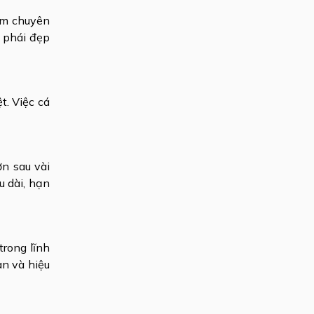
ệm chuyên
c phái đẹp
t. Việc cá
ơn sau vài
u dài, hạn
rong lĩnh
àn và hiệu