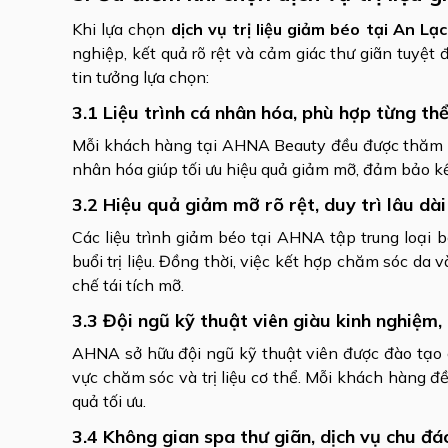
Khi lựa chọn
dịch vụ trị liệu giảm béo tại An Lạc
nghiệp, kết quả rõ rệt và cảm giác thư giãn tuyệt
tin tưởng lựa chọn:
3.1 Liệu trình cá nhân hóa, phù hợp từng th
Mỗi khách hàng tại AHNA Beauty đều được thăm khám
nhân hóa giúp tối ưu hiệu quả giảm mỡ, đảm bảo kế
3.2 Hiệu quả giảm mỡ rõ rệt, duy trì lâu dài
Các liệu trình giảm béo tại AHNA tập trung loại
buổi trị liệu. Đồng thời, việc kết hợp chăm sóc da 
chế tái tích mỡ.
3.3 Đội ngũ kỹ thuật viên giàu kinh nghiệm,
AHNA sở hữu đội ngũ kỹ thuật viên được đào tạo 
vực chăm sóc và trị liệu cơ thể. Mỗi khách hàng đ
quả tối ưu.
3.4 Không gian spa thư giãn, dịch vụ chu đá