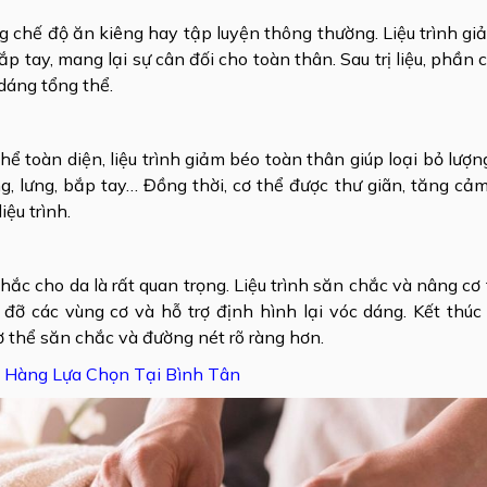
 chế độ ăn kiêng hay tập luyện thông thường. Liệu trình gi
p tay, mang lại sự cân đối cho toàn thân. Sau trị liệu, phần 
dáng tổng thể.
 toàn diện, liệu trình giảm béo toàn thân giúp loại bỏ lượ
g, lưng, bắp tay… Đồng thời, cơ thể được thư giãn, tăng cả
ệu trình.
chắc cho da là rất quan trọng. Liệu trình săn chắc và nâng c
đỡ các vùng cơ và hỗ trợ định hình lại vóc dáng. Kết thúc 
 thể săn chắc và đường nét rõ ràng hơn.
 Hàng Lựa Chọn Tại Bình Tân