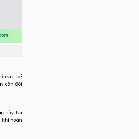
cầu và thể
n, cân đối
ng này tại
u khi hoàn