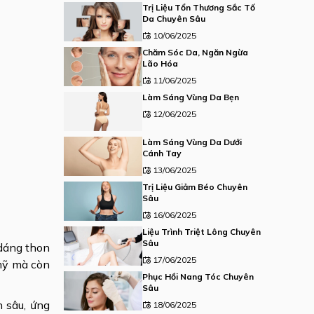
Trị Liệu Tổn Thương Sắc Tố
Da Chuyên Sâu
10/06/2025
Chăm Sóc Da, Ngăn Ngừa
Lão Hóa
11/06/2025
Làm Sáng Vùng Da Bẹn
12/06/2025
Làm Sáng Vùng Da Dưới
Cánh Tay
13/06/2025
Trị Liệu Giảm Béo Chuyên
Sâu
16/06/2025
Liệu Trình Triệt Lông Chuyên
Sâu
 dáng thon
17/06/2025
 mỹ mà còn
Phục Hồi Nang Tóc Chuyên
Sâu
n sâu, ứng
18/06/2025