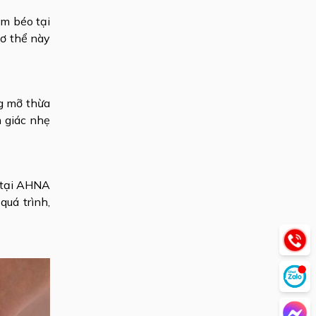
ảm béo tại
cơ thể này
ng mỡ thừa
m giác nhẹ
ơ tại AHNA
quá trình,