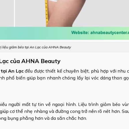
 trị liệu giảm béo tại An Lạc của AHNA Beauty
 An Lạc của AHNA Beauty
o tại An Lạc
đều được thiết kế chuyên biệt, phù hợp với nhu 
rình phổ biến giúp bạn nhanh chóng lấy lại vóc dáng thon gọ
iều người mất tự tin về ngoại hình. Liệu trình giảm béo vù
giúp cơ thể nhẹ nhàng và đường cong trở nên rõ nét hơn. Sa
 vòng bụng phẳng hơn và da săn chắc hơn.