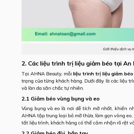
Giới thiệu dịch vụ
2. Các liệu trình trị liệu giảm béo tại
Tại AHNA Beauty, mỗi
liệu trình trị liệu giảm bé
trạng của từng khách hàng. Dưới đây là các liệu t
và làn da săn chắc tự nhiên.
2.1 Giảm béo vùng bụng và eo
Vùng bụng và eo là nơi dễ tích mỡ nhất, khiến nh
AHNA tập trung loại bỏ mỡ thừa, làm gọn vòng eo, 
tất liệu trình, khách hàng có thể cảm nhận rõ rệt
2.2 Giảm béo đùi, bắp tay