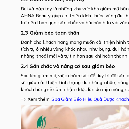
Đùi và bắp tay là những khu vực khó giảm mỡ bằng
AHNA Beauty giúp cải thiện kích thước vùng đùi, bắ
trở nên thon gọn, săn chắc và hài hòa hơn với vóc 
2.3 Giảm béo toàn thân
Dành cho khách hàng mong muốn cải thiện hình thể
tích tụ ở nhiều vùng khác nhau như bụng, đùi, hôn
nhàng, thoải mái và tự tin hơn sau khi hoàn thành li
2.4 Săn chắc và nâng cơ sau giảm béo
Sau khi giảm mỡ, việc chăm sóc để duy trì độ săn 
sẽ giúp cải thiện tình trạng da chùng nhão, nâng 
khách hàng sẽ cảm nhận được làn da mịn màng, cơ
=> Xem thêm:
Spa Giảm Béo Hiệu Quả Được Khách