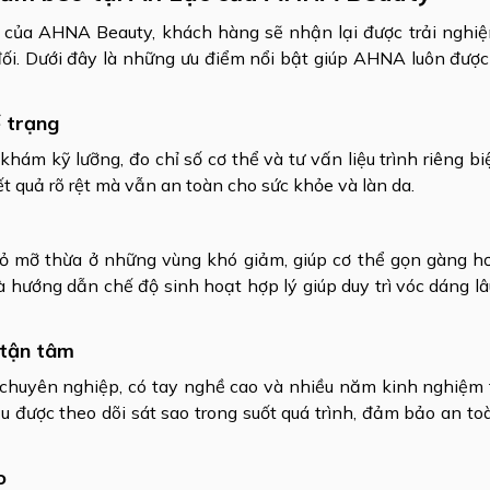
của AHNA Beauty, khách hàng sẽ nhận lại được trải nghi
 đối. Dưới đây là những ưu điểm nổi bật giúp AHNA luôn đượ
ể trạng
 kỹ lưỡng, đo chỉ số cơ thể và tư vấn liệu trình riêng biệ
t quả rõ rệt mà vẫn an toàn cho sức khỏe và làn da.
 bỏ mỡ thừa ở những vùng khó giảm, giúp cơ thể gọn gàng h
và hướng dẫn chế độ sinh hoạt hợp lý giúp duy trì vóc dáng lâ
 tận tâm
chuyên nghiệp, có tay nghề cao và nhiều năm kinh nghiệm t
ều được theo dõi sát sao trong suốt quá trình, đảm bảo an to
o