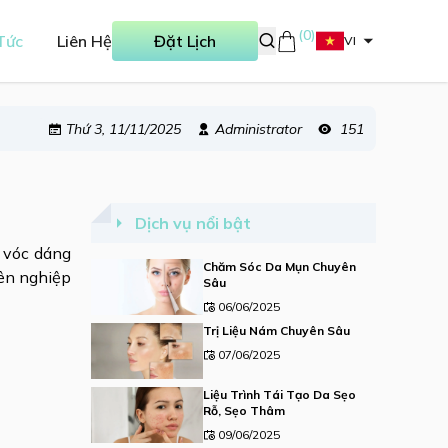
(
0
)
Tức
Liên Hệ
Đặt Lịch
VI
Thứ 3, 11/11/2025
Administrator
151
Dịch vụ nổi bật
 vóc dáng
Chăm Sóc Da Mụn Chuyên
yên nghiệp
Sâu
06/06/2025
Trị Liệu Nám Chuyên Sâu
07/06/2025
Liệu Trình Tái Tạo Da Sẹo
Rỗ, Sẹo Thâm
09/06/2025