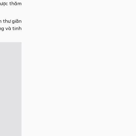
được thăm
m thư giãn
ng và tinh