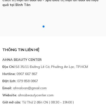
Cách trị mụn ẩn dưới da - Spa điều trị mụn ẩn dưới da hiệu
quả tại Bình Tân
THÔNG TIN LIÊN HỆ
AHNA BEAUTY CENTER
Địa Chỉ:
Số 35/11 Đường Lê Cơ, Phường An Lạc, TP.HCM
Hotline:
0907 667 867
Đặt lịch:
079 858 0867
Email:
ahnaloan@gmail.com
Website:
ahnabeautycenter.com
Giờ mở cửa:
Từ Thứ 2 đến CN ( 08:30 - 19h00 )