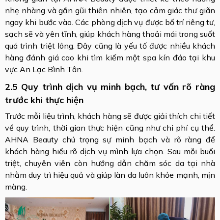
nhẹ nhàng và gần gũi thiên nhiên, tạo cảm giác thư giãn
ngay khi bước vào. Các phòng dịch vụ được bố trí riêng tư,
sạch sẽ và yên tĩnh, giúp khách hàng thoải mái trong suốt
quá trình triệt lông. Đây cũng là yếu tố được nhiều khách
hàng đánh giá cao khi tìm kiếm một spa kín đáo tại khu
vực An Lạc Bình Tân.
2.5 Quy trình dịch vụ minh bạch, tư vấn rõ ràng
trước khi thực hiện
Trước mỗi liệu trình, khách hàng sẽ được giải thích chi tiết
về quy trình, thời gian thực hiện cũng như chi phí cụ thể.
AHNA Beauty chú trọng sự minh bạch và rõ ràng để
khách hàng hiểu rõ dịch vụ mình lựa chọn. Sau mỗi buổi
triệt, chuyên viên còn hướng dẫn chăm sóc da tại nhà
nhằm duy trì hiệu quả và giúp làn da luôn khỏe mạnh, mịn
màng.